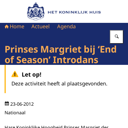
Naar de homepage van Het Koninklijk Huis
Home
Actueel
Agenda
Vu
Prinses Margriet bij ‘End
of Season’ Introdans
Let op!
Deze activiteit heeft al plaatsgevonden.
23-06-2012
Nationaal
Hare Koninklijke Hoogheid Prinses Margriet der