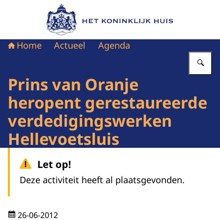
Naar de homepage van Het Koninklijk Huis
Home
Actueel
Agenda
Vu
Prins van Oranje
heropent gerestaureerde
verdedigingswerken
Hellevoetsluis
Let op!
Deze activiteit heeft al plaatsgevonden.
26-06-2012