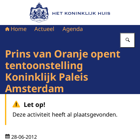
Naar de homepage van Het Koninklijk Huis
Home
Actueel
Agenda
Vu
Prins van Oranje opent
tentoonstelling
Koninklijk Paleis
Amsterdam
Let op!
Deze activiteit heeft al plaatsgevonden.
28-06-2012