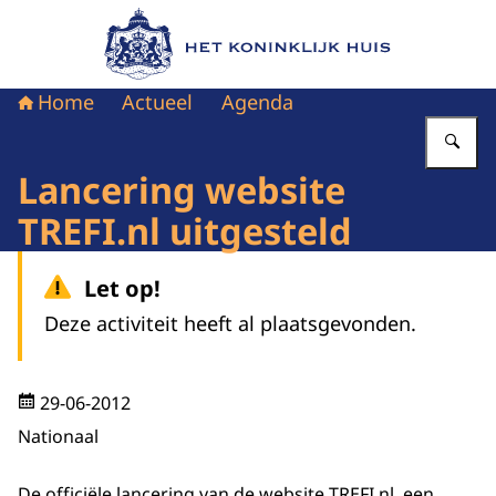
Naar de homepage van Het Koninklijk Huis
Home
Actueel
Agenda
Vu
Lancering website
TREFI.nl uitgesteld
Let op!
Deze activiteit heeft al plaatsgevonden.
29-06-2012
Nationaal
De officiële lancering van de website TREFI.nl, een