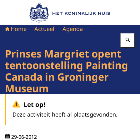
Naar de homepage van Het Koninklijk Huis
Home
Actueel
Agenda
Vu
Prinses Margriet opent
tentoonstelling Painting
Canada in Groninger
Museum
Let op!
Deze activiteit heeft al plaatsgevonden.
29-06-2012