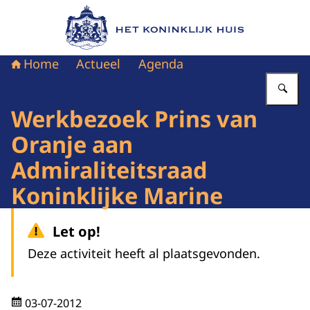
Naar de homepage van Het Koninklijk Huis
Home
Actueel
Agenda
Vu
Werkbezoek Prins van
Oranje aan
Admiraliteitsraad
Koninklijke Marine
Let op!
Deze activiteit heeft al plaatsgevonden.
03-07-2012