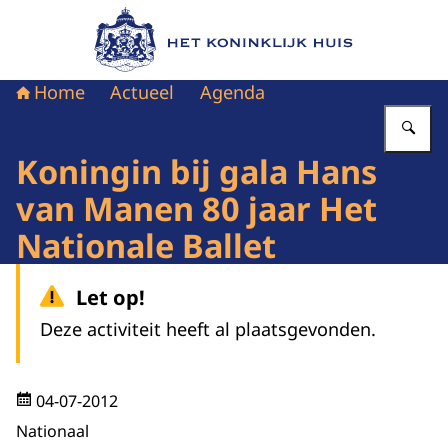
Naar de homepage van Het Koninklijk Huis
Home
Actueel
Agenda
Vu
Koningin bij gala Hans
van Manen 80 jaar Het
Nationale Ballet
Let op!
Deze activiteit heeft al plaatsgevonden.
04-07-2012
Nationaal