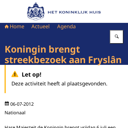
Naar de homepage van Het Koninklijk Huis
Home
Actueel
Agenda
Vu
Koningin brengt
streekbezoek aan Fryslân
Let op!
Deze activiteit heeft al plaatsgevonden.
06-07-2012
Nationaal
Hare Majesteit de Koningin brengt vrijdag 6 juli een