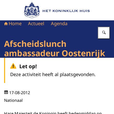
Naar de homepage van Het Koninklijk Huis
Home
Actueel
Agenda
Vu
Afscheidslunch
ambassadeur Oostenrijk
Let op!
Deze activiteit heeft al plaatsgevonden.
17-08-2012
Nationaal
Hare Majesteit de Koningin heeft hedenmiddag op