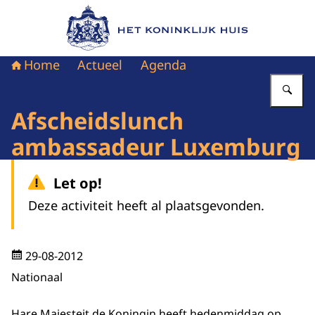
Naar de homepage van Het Koninklijk Huis
Home
Actueel
Agenda
Vu
Afscheidslunch
ambassadeur Luxemburg
Let op!
Deze activiteit heeft al plaatsgevonden.
29-08-2012
Nationaal
Hare Majesteit de Koningin heeft hedenmiddag op