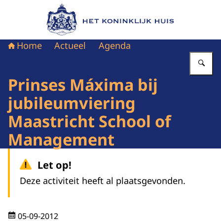
Naar de homepage van Het Koninklijk Huis
Home
Actueel
Agenda
Vu
Prinses Máxima bij
jubileumviering
Maastricht School of
Management
Let op!
Deze activiteit heeft al plaatsgevonden.
05-09-2012