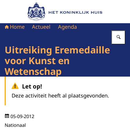
Naar de homepage van Het Koninklijk Huis
Home
Actueel
Agenda
Vu
Uitreiking Eremedaille
voor Kunst en
Wetenschap
Let op!
Deze activiteit heeft al plaatsgevonden.
05-09-2012
Nationaal