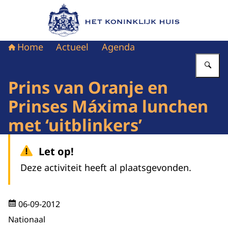
Naar de homepage van Het Koninklijk Huis
Home
Actueel
Agenda
Vu
Prins van Oranje en
Prinses Máxima lunchen
met ‘uitblinkers’
Let op!
Deze activiteit heeft al plaatsgevonden.
06-09-2012
Nationaal