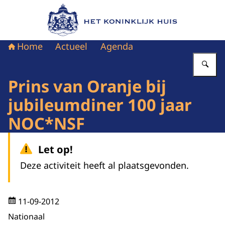
Naar de homepage van Het Koninklijk Huis
Home
Actueel
Agenda
Vu
Prins van Oranje bij
jubileumdiner 100 jaar
NOC*NSF
Let op!
Deze activiteit heeft al plaatsgevonden.
11-09-2012
Nationaal