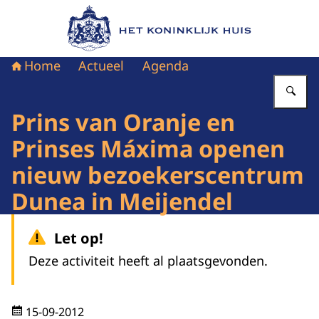
Naar de homepage van Het Koninklijk Huis
Home
Actueel
Agenda
Vu
Prins van Oranje en
Prinses Máxima openen
nieuw bezoekerscentrum
Dunea in Meijendel
Let op!
Deze activiteit heeft al plaatsgevonden.
15-09-2012