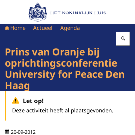
Naar de homepage van Het Koninklijk Huis
Home
Actueel
Agenda
Vu
Prins van Oranje bij
oprichtingsconferentie
University for Peace Den
Haag
Let op!
Deze activiteit heeft al plaatsgevonden.
20-09-2012