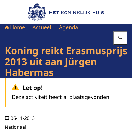
Naar de homepage van Het Koninklijk Huis
Home
Actueel
Agenda
Vu
Koning reikt Erasmusprijs
2013 uit aan Jürgen
Habermas
Let op!
Deze activiteit heeft al plaatsgevonden.
06-11-2013
Nationaal