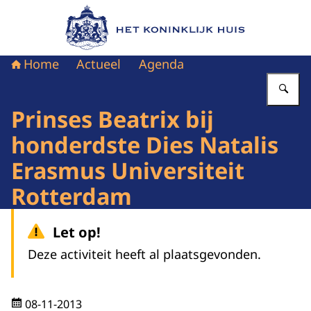
Naar de homepage van Het Koninklijk Huis
Home
Actueel
Agenda
Vu
Prinses Beatrix bij
honderdste Dies Natalis
Erasmus Universiteit
Rotterdam
Let op!
Deze activiteit heeft al plaatsgevonden.
08-11-2013