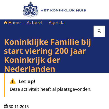
Naar de homepage van Het Koninklijk Huis
Home
Actueel
Agenda
Vu
Koninklijke Familie bij
start viering 200 jaar
Koninkrijk der
Nederlanden
Let op!
Deze activiteit heeft al plaatsgevonden.
30-11-2013