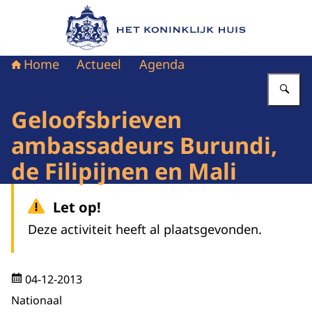
Naar de homepage van Het Koninklijk Huis
Home
Actueel
Agenda
Vu
Geloofsbrieven
ambassadeurs Burundi,
de Filipijnen en Mali
Let op!
Deze activiteit heeft al plaatsgevonden.
04-12-2013
Nationaal