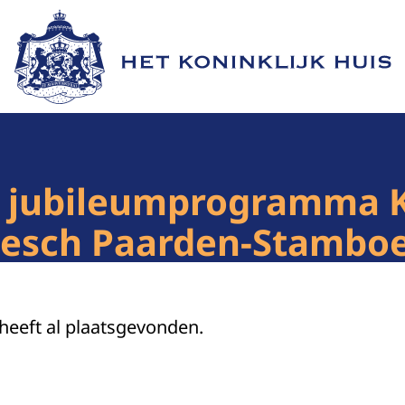
Naar de homepage van Het Koninklijk Huis
ij jubileumprogramma 
riesch Paarden-Stambo
 heeft al plaatsgevonden.