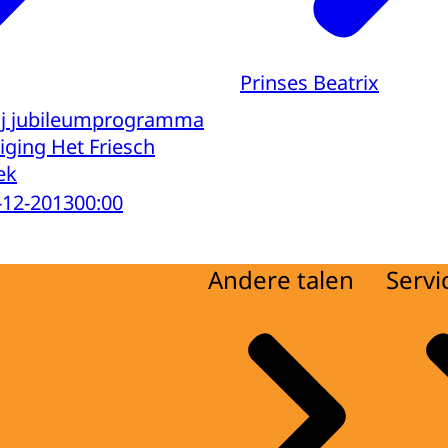
Prinses Beatrix
bij jubileumprogramma
iging Het Friesch
ek
-12-2013
00:00
Andere talen
Servi