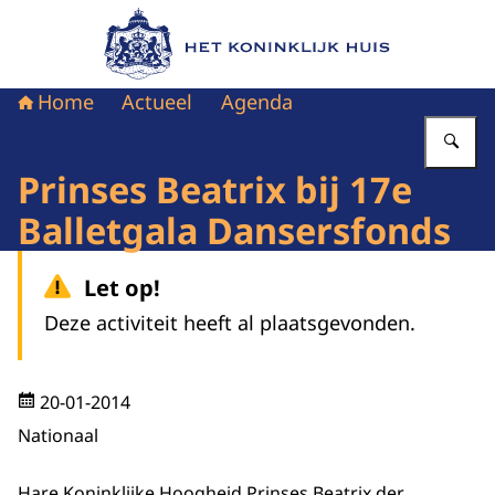
Naar de homepage van Het Koninklijk Huis
Home
Actueel
Agenda
Vu
Prinses Beatrix bij 17e
Balletgala Dansersfonds
Let op!
Deze activiteit heeft al plaatsgevonden.
20-01-2014
Nationaal
Hare Koninklijke Hoogheid Prinses Beatrix der