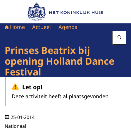
Naar de homepage van Het Koninklijk Huis
Home
Actueel
Agenda
Vu
Prinses Beatrix bij
opening Holland Dance
Festival
Let op!
Deze activiteit heeft al plaatsgevonden.
25-01-2014
Nationaal