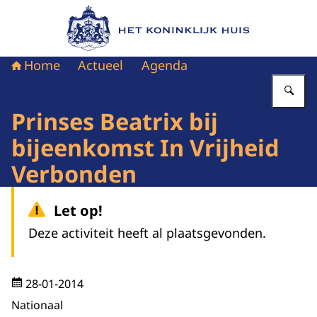
Naar de homepage van Het Koninklijk Huis
Home
Actueel
Agenda
Vu
Prinses Beatrix bij
bijeenkomst In Vrijheid
Verbonden
Let op!
Deze activiteit heeft al plaatsgevonden.
28-01-2014
Nationaal