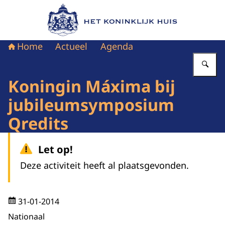
Naar de homepage van Het Koninklijk Huis
Home
Actueel
Agenda
Vu
Koningin Máxima bij
jubileumsymposium
Qredits
Let op!
Deze activiteit heeft al plaatsgevonden.
31-01-2014
Nationaal