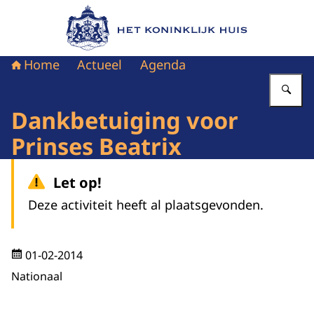
Naar de homepage van Het Koninklijk Huis
Home
Actueel
Agenda
Vu
Dankbetuiging voor
Prinses Beatrix
Let op!
Deze activiteit heeft al plaatsgevonden.
01-02-2014
Nationaal