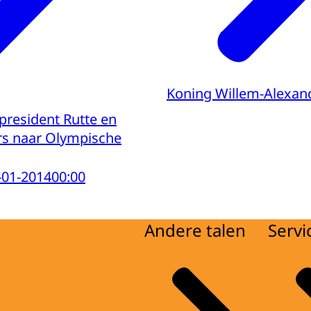
Koning Willem-Alexan
president Rutte en
rs naar Olympische
-01-2014
00:00
Andere talen
Servi