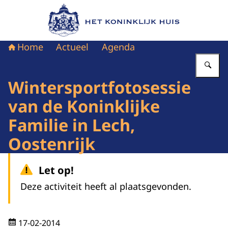
Naar de homepage van Het Koninklijk Huis
Home
Actueel
Agenda
Vu
Wintersportfotosessie
van de Koninklijke
Familie in Lech,
Oostenrijk
Let op!
Deze activiteit heeft al plaatsgevonden.
17-02-2014