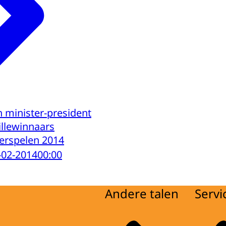
n minister-president
llewinnaars
erspelen 2014
-02-2014
00:00
Andere talen
Servi