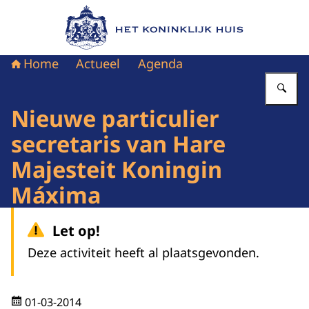
Naar de homepage van Het Koninklijk Huis
Home
Actueel
Agenda
Vu
Nieuwe particulier
secretaris van Hare
Majesteit Koningin
Máxima
Let op!
Deze activiteit heeft al plaatsgevonden.
01-03-2014