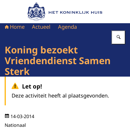
Naar de homepage van Het Koninklijk Huis
Home
Actueel
Agenda
Vu
Koning bezoekt
Vriendendienst Samen
Sterk
Let op!
Deze activiteit heeft al plaatsgevonden.
14-03-2014
Nationaal