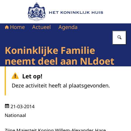
Naar de homepage van Het Koninklijk Huis
Home
Actueel
Agenda
Vu
Koninklijke Familie
neemt deel aan NLdoet
Let op!
Deze activiteit heeft al plaatsgevonden.
21-03-2014
Nationaal
Zijne Majesteit Koning Willem-Alexander, Hare