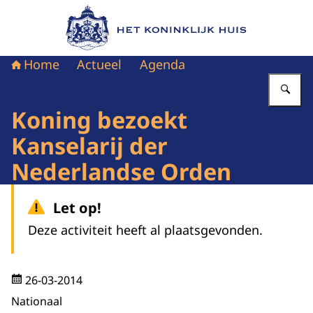
Naar de homepage van Het Koninklijk Huis
Home
Actueel
Agenda
Vu
Koning bezoekt
Kanselarij der
Nederlandse Orden
Let op!
Deze activiteit heeft al plaatsgevonden.
26-03-2014
Nationaal