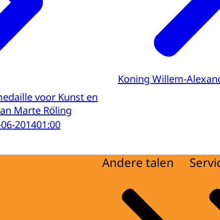
Koning Willem-Alexan
medaille voor Kunst en
an Marte Röling
-06-2014
01:00
Andere talen
Servi