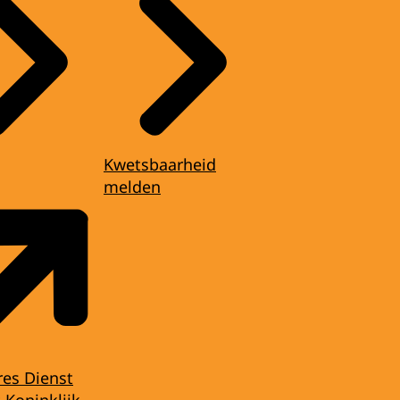
Kwetsbaarheid
melden
res Dienst
 Koninklijk