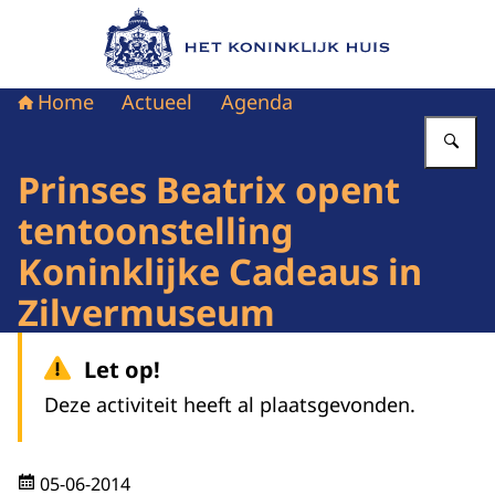
Naar de homepage van Het Koninklijk Huis
Home
Actueel
Agenda
Vu
Prinses Beatrix opent
tentoonstelling
Koninklijke Cadeaus in
Zilvermuseum
Let op!
Deze activiteit heeft al plaatsgevonden.
05-06-2014