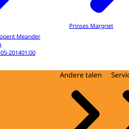
Prinses Margriet
 opent Meander
m
-05-2014
01:00
Andere talen
Servi