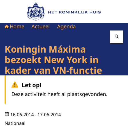
Naar de homepage van Het Koninklijk Huis
Home
Actueel
Agenda
Vu
Koningin Máxima
bezoekt New York in
kader van VN-functie
Let op!
Deze activiteit heeft al plaatsgevonden.
16-06-2014
- 17-06-2014
Nationaal