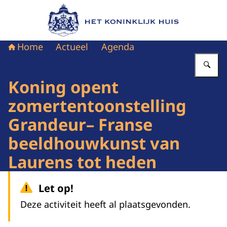
Naar de homepage van Het Koninklijk Huis
Home
Actueel
Agenda
Vu
Koning opent
zomertentoonstelling
Grandeur– Franse
beeldhouwkunst van
Laurens tot heden
Let op!
Deze activiteit heeft al plaatsgevonden.