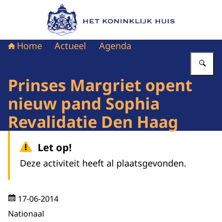
Naar de homepage van Het Koninklijk Huis
Home
Actueel
Agenda
Vu
Prinses Margriet opent
nieuw pand Sophia
Revalidatie Den Haag
Let op!
Deze activiteit heeft al plaatsgevonden.
17-06-2014
Nationaal