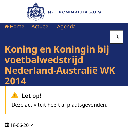
Naar de homepage van Het Koninklijk Huis
Home
Actueel
Agenda
Vu
Koning en Koningin bij
voetbalwedstrijd
Nederland-Australië WK
2014
Let op!
Deze activiteit heeft al plaatsgevonden.
18-06-2014