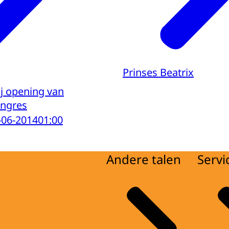
Prinses Beatrix
ij opening van
ongres
-06-2014
01:00
Andere talen
Servi