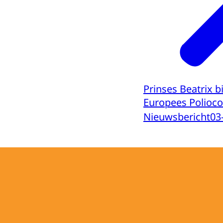
Prinses Beatrix b
Europees Polioc
Nieuwsbericht
03