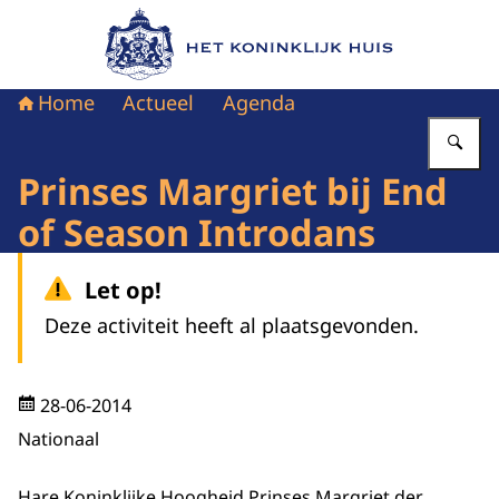
Naar de homepage van Het Koninklijk Huis
Home
Actueel
Agenda
Vu
Prinses Margriet bij End
of Season Introdans
Let op!
Deze activiteit heeft al plaatsgevonden.
28-06-2014
Nationaal
Hare Koninklijke Hoogheid Prinses Margriet der