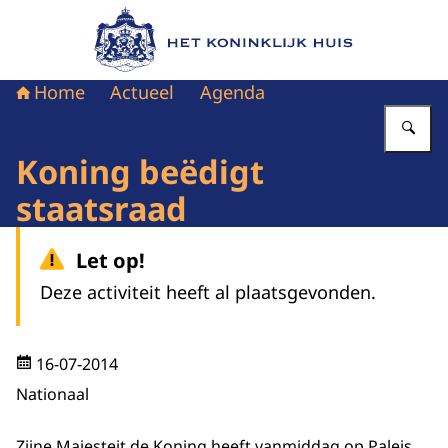
Naar de homepage van Het Koninklijk Huis
Home
Actueel
Agenda
Vu
Koning beëdigt
staatsraad
Let op!
Deze activiteit heeft al plaatsgevonden.
16-07-2014
Nationaal
Zijne Majesteit de Koning heeft vanmiddag op Paleis