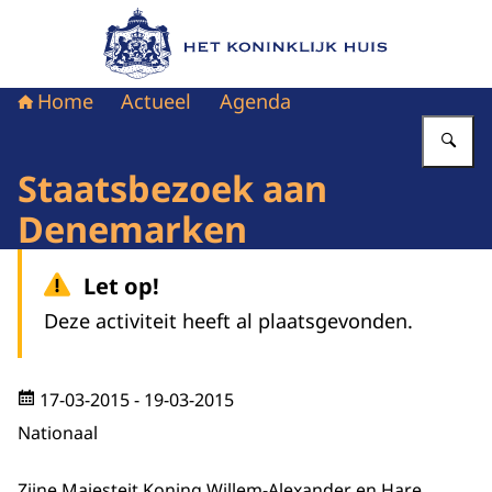
Naar de homepage van Het Koninklijk Huis
Home
Actueel
Agenda
Vu
Staatsbezoek aan
Denemarken
Let op!
Deze activiteit heeft al plaatsgevonden.
17-03-2015
- 19-03-2015
Nationaal
Zijne Majesteit Koning Willem-Alexander en Hare