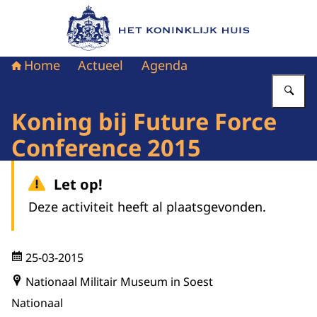
Naar de homepage van Het Koninklijk Huis
Home
Actueel
Agenda
Vu
Koning bij Future Force
Conference 2015
Let op!
Deze activiteit heeft al plaatsgevonden.
25-03-2015
Nationaal Militair Museum in Soest
Nationaal