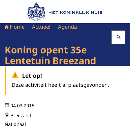
Naar de homepage van Het Koninklijk Huis
Home
Actueel
Agenda
Vu
Koning opent 35e
Lentetuin Breezand
Let op!
Deze activiteit heeft al plaatsgevonden.
04-03-2015
Breezand
Nationaal