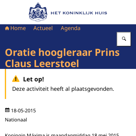
Naar de homepage van Het Koninklijk Huis
Home
Actueel
Agenda
Vu
Oratie hoogleraar Prins
Claus Leerstoel
Let op!
Deze activiteit heeft al plaatsgevonden.
18-05-2015
Nationaal
Koningin Máxima is maandagmiddag 18 mei 2015