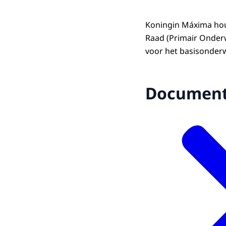
Koningin Máxima houd
Raad (Primair Onderw
voor het basisonderw
Documen