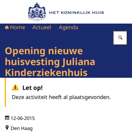
Naar de homepage van Het Koninklijk Huis
Home
Actueel
Agenda
Vu
Opening nieuwe
huisvesting Juliana
Kinderziekenhuis
Let op!
Deze activiteit heeft al plaatsgevonden.
12-06-2015
Den Haag