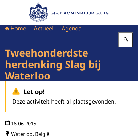
Naar de homepage van Het Koninklijk Huis
Home
Actueel
Agenda
Vu
Tweehonderdste
herdenking Slag bij
Waterloo
Let op!
Deze activiteit heeft al plaatsgevonden.
18-06-2015
Waterloo, België